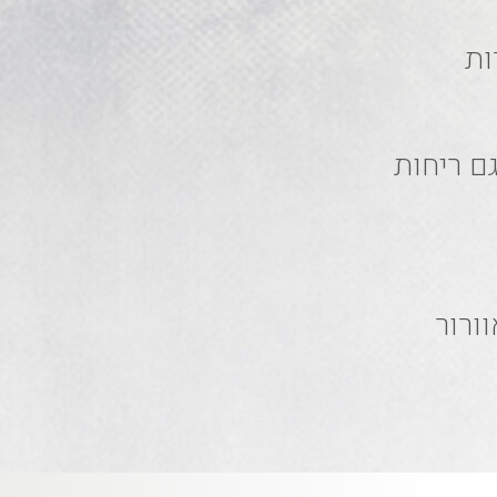
ות
ם ריחות
וורור