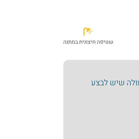
שטיפה חיצונית במתנה
עולה שיש לבצע
״איזו חוויה...אמריקה! שיר
טיפל אצלכם ואני מתכוון ל