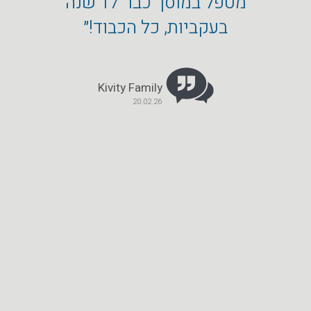
מטפל במוסך כבר 17 שנה
הפחחו
בעקביות, כל הכבוד!״
הטו
Kivity Family
20.02.26