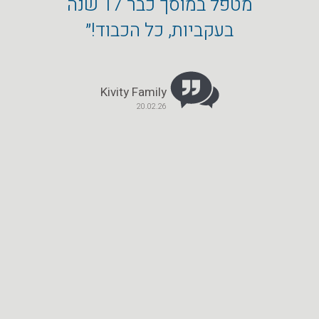
מטפל במוסך כבר 17 שנה
הפחחו
בעקביות, כל הכבוד!״
הטו
Kivity Family
20.02.26