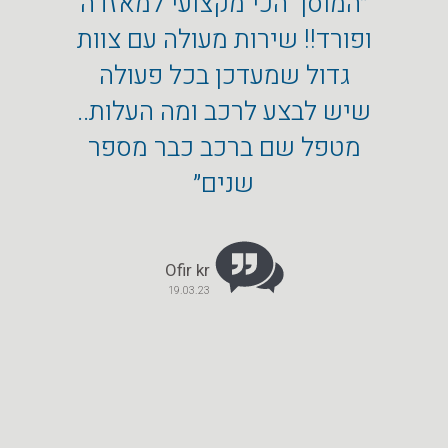
״המוסך הכי מקצועי למאזדה
״איזו 
ופורד!! שירות מעולה עם צוות
טיל,
גדול שמעדכן בכל פעולה
הבעל
שיש לבצע לרכב ומה העלות..
אקספל
מטפל שם ברכב כבר מספר
ואני 
שנים״
במיוח
ממליץ
Ofir kr
19.03.23