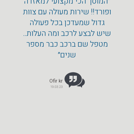
״המוסך הכי מקצועי למאזדה
״איזו 
ופורד!! שירות מעולה עם צוות
טיל,
גדול שמעדכן בכל פעולה
הבעל
שיש לבצע לרכב ומה העלות..
אקספל
מטפל שם ברכב כבר מספר
ואני 
שנים״
במיוח
ממליץ
Ofir kr
19.03.23