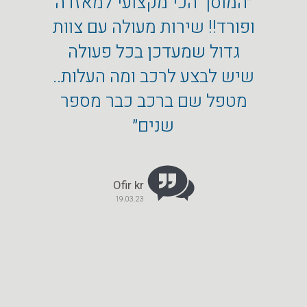
״המוסך הכי מקצועי למאזדה
״איזו 
ופורד!! שירות מעולה עם צוות
טיל,
גדול שמעדכן בכל פעולה
הבעל
שיש לבצע לרכב ומה העלות..
אקספל
מטפל שם ברכב כבר מספר
ואני 
שנים״
במיוח
ממליץ
Ofir kr
19.03.23