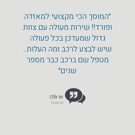
״המוסך הכי מקצועי למאזדה
״איזו 
ופורד!! שירות מעולה עם צוות
טיל,
גדול שמעדכן בכל פעולה
הבעל
שיש לבצע לרכב ומה העלות..
אקספל
מטפל שם ברכב כבר מספר
ואני 
שנים״
במיוח
ממליץ
Ofir kr
19.03.23