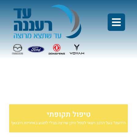
מבצע טיפול קיה סלטוס
טיפול תקופתי
הידעת? בעל הרכב רשאי לטפל היכן שירצה מבלי לפגוע באחריות היבואן!