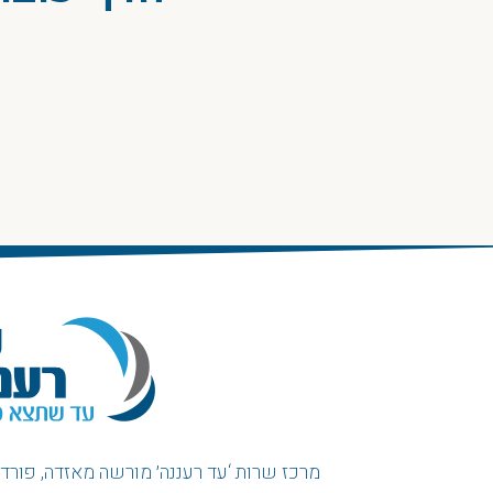
מרכז שרות ‘עד רעננה׳ מורשה מאזדה, פורד, ו