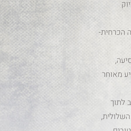
וק
 הכרחית-
יעה,
יע מאוחר
 לתוך
השלולית,
ובים