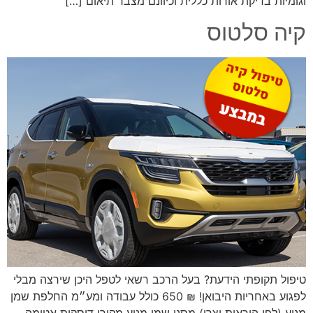
וגומיות בדיקת אורות כללית וכיוונם מצבר תיאום […]
קיה סלטוס
טיפול תקופתי הידעת? בעל הרכב רשאי לטפל היכן שירצה מבלי
לפגוע באחריות היבואן! ₪ 650 כולל עבודה ומע״מ החלפת שמן
מנוע (לפי הוראות יצרן) מסנן שמן מנוע מקורי דיסקית אטימה