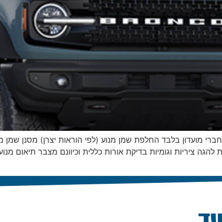
כולל עבודה ומע״מ | לחברי מועדון בלבד החלפת שמן מנוע (לפי הוראות יצרן) מסנ
 להגה ציריות וגומיות בדיקת אורות כללית וכיוונם מצבר תיאום מנוע 