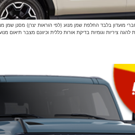
לל עבודה ומע״מ | לחברי מועדון בלבד החלפת שמן מנוע (לפי הוראות יצרן) מסנן
 להגה ציריות וגומיות בדיקת אורות כללית וכיוונם מצבר תיאום מנוע 