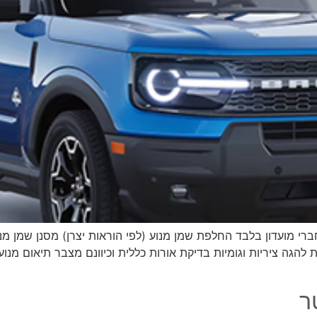
לל עבודה ומע״מ | לחברי מועדון בלבד החלפת שמן מנוע (לפי הוראות יצרן) מסנן
 להגה ציריות וגומיות בדיקת אורות כללית וכיוונם מצבר תיאום מנוע 