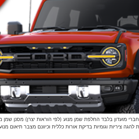
כולל עבודה ומע״מ | לחברי מועדון בלבד החלפת שמן מנוע (לפי הוראות יצרן) מסנ
 להגה ציריות וגומיות בדיקת אורות כללית וכיוונם מצבר תיאום מנוע 