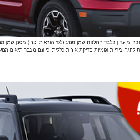
לל עבודה ומע״מ | לחברי מועדון בלבד החלפת שמן מנוע (לפי הוראות יצרן) מסנן
 להגה ציריות וגומיות בדיקת אורות כללית וכיוונם מצבר תיאום מנוע 