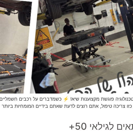
ח לב פתוח ל-Ford Mustang Mach-E- כשטכנולוגיה פוגשת מקצוענות שיא! ⚡ כשמדברים ע
ו צריכה טיפול, אתם רוצים לדעת שאתם בידיים המומחיות ביותר ב
 לגילאי 50+